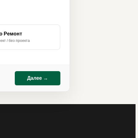
о Ремонт
ект / без проекта
Далее →