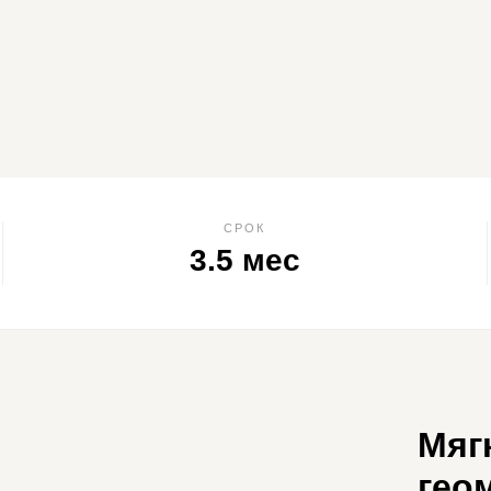
СРОК
3.5 мес
Мяг
гео