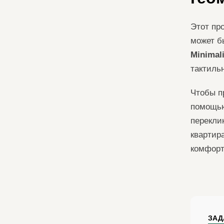
Этот пр
может б
Minimal
тактиль
Чтобы п
помощью
перекли
квартира
комфорт
ЗАД