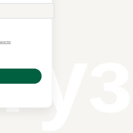
туз
ьности