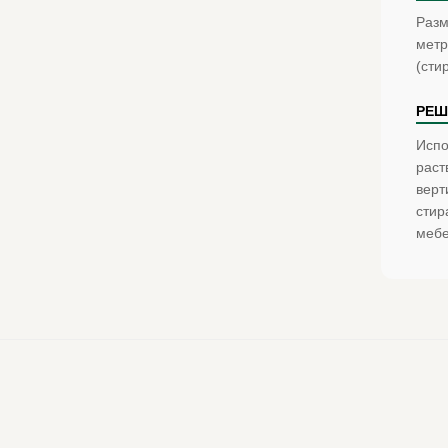
Разм
метр
(сти
РЕШ
Испо
раст
верт
стир
мебе